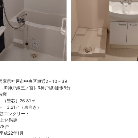
兵庫県神戸市中央区旭通2－10－39
JR神戸線三ノ宮(JR神戸線)徒歩8分
有権
（壁芯）26.81㎡
 3.21㎡（東向き）
筋コンクリート
4階建
78戸
平成22年1月