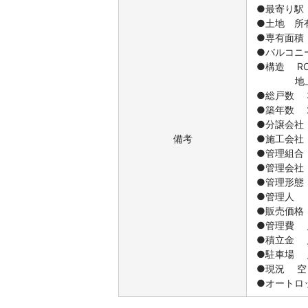
●最寄り駅
●土地 所有
●専有面積 
●バルコニー
●構造 R
地上11
●総戸数 
●築年数 2
●分譲会社
備考
●施工会社
●管理組合
●管理会社
●管理形態
●管理人 
●販売価格 
●管理費 月
●積立金 月
●駐車場 月額
●現況 空
●オートロ