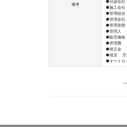
●分譲会社
備考
●施工会社
●管理組合
●管理会社
●管理形態
●管理人 
●販売価格 
●管理費 月
●積立金 月
●現況 空
●オートロ