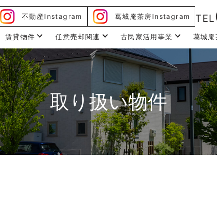
不動産Instagram
葛城庵茶房Instagram
TEL
賃貸物件
任意売却関連
古民家活用事業
葛城庵
取り扱い物件