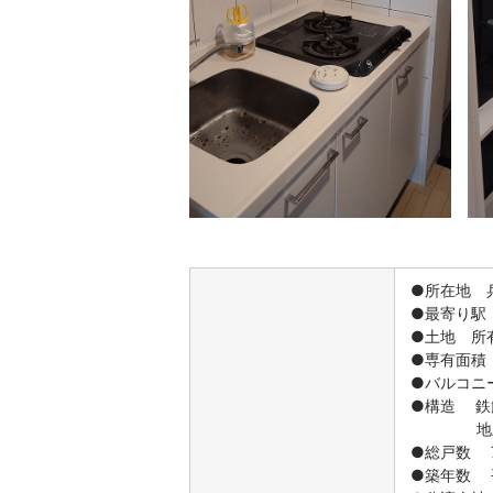
●所在地 
●最寄り駅 
●土地 所
●専有面積 
●バルコニー
●構造 鉄
地上1
●総戸数 
●築年数 