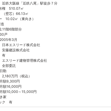
 近鉄大阪線「近鉄八尾」駅徒歩７分
権 510.07㎡
（壁芯）66.13㎡
 10.02㎡（東向き）
C造
階6階部分
30戸
005年3月
 日本エスリード株式会社
 安藤建設株式会社
 有
 エスリード建物管理株式会社
 全部委託
日勤
2,180万円（税込）
額9,300円
額16,000円
10,000～15,000円
き家
ック 有