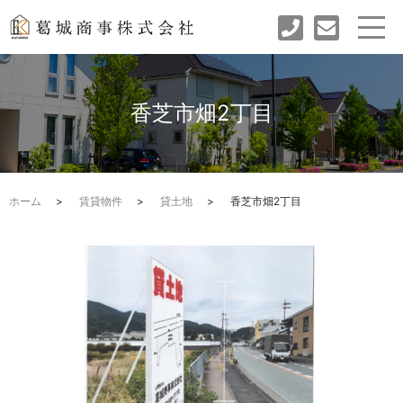
香芝市畑2丁目
ホーム
賃貸物件
貸土地
香芝市畑2丁目