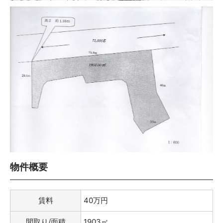
物件概要
賃料
40万円
間取り/面積
1903㎡