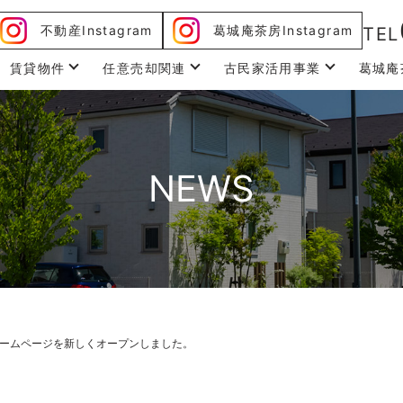
不動産Instagram
葛城庵茶房Instagram
TEL
賃貸物件
任意売却関連
古民家活用事業
葛城庵
NEWS
ームページを新しくオープンしました。